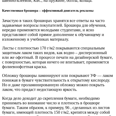
швейно-клеевой, КБС, на пружине, болты, кольца.
Качественная брошюра – эффективный двигатель рекламы
Зачастую в таких брошюрах хранятся все ответы на часто
задаваемые вопросы покупателей. Брошюра для обучения,
нередко применяется молодыми студентами, и ясно
представляют собой прямое дополнение к обучающему и
изложенному в учебниках материалу.
Листы с плотностью 170 г/м2 покрываются специальным
защитным лаком таких видов, как водно – дисперсионный
или же офсетный. В процессе печати на дизайнерской бумаге,
с поверхностью, которая ничего не впитывает, применяется
фолиевоофсетная краска.
Обложку брошюры ламинируют или покрывают УФ — лаком
понижая в бумаге чувствительность к открытому кислороду.
Но и даже проламинированную обложку можно покрыть
лаком, что придаст недостающую яркость.
Когда дело доходит до скрепления бумаги, необходимо
принимать во внимание число и плотность в брошюре
бумаги. Таким образом, к примеру, 96 , сделанных из листов
бумаги, имеющей плотность 150 г/м2, крепятся между собой