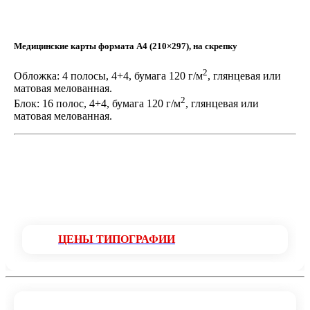
Вопрос:
Вы изготавливаете путевые листы?
Нам нужны листы формата А4, 1+1, на
офсетной бумаге 80 г/м, без нумерации,
Медицинские карты формата
А4 (210×297), на скрепку
тиражом 6000 шт.
2
Обложка: 4 полосы, 4+4, бумага 120 г/м
, глянцевая или
Ответ:
матовая мелованная.
Если у вас есть макет, то сделаем.
2
Блок: 16 полос, 4+4, бумага 120 г/м
, глянцевая или
матовая мелованная.
ЦЕНЫ ТИПОГРАФИИ