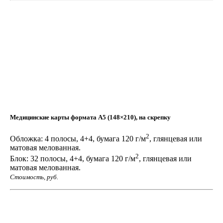
самокопирующиеся бланки в количестве 50
000 шт.?
Один слой белый, 3 жёлтых и один голубой.
Ответ:
Да, можем.
Заказать медицинские бланки
Вопрос:
Медицинские карты формата А5 (148×210), на скрепку
Мы открываем частную клинику.
У вас можно заказать медицинские бланки и
2
журналов по ОТ и ТБ?
Обложка: 4 полосы, 4+4, бумага 120 г/м
, глянцевая или
матовая мелованная.
Ответ:
2
Блок: 32 полосы, 4+4, бумага 120 г/м
, глянцевая или
Да, можно.
матовая мелованная.
Стоимость, руб.
Изготовление путевых листов