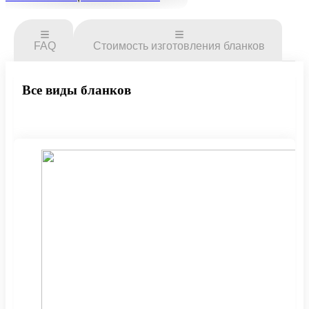
FAQ
Стоимость изготовления бланков
Все виды бланков
Стоимость печати БСО
Вопрос:
Можно узнать стоимость печати БСО
формата А6 в количестве 500 экземпляров?
Ответ:
Стоимость печати БСО формата А6 тиражом
500 экземпляров составит 3700 рублей.
Печать БСО для такси